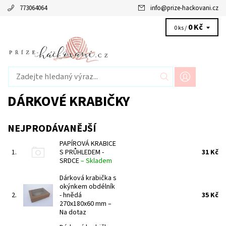
773064064
info
@
prize-hackovani.cz
0 Kč
0 ks /
DÁRKOVÉ KRABIČKY
NEJPRODÁVANĚJŠÍ
PAPÍROVÁ KRABICE
1.
S PRŮHLEDEM -
31 Kč
SRDCE
–
Skladem
Dárková krabička s
okýnkem obdélník
2.
- hnědá
35 Kč
270x180x60 mm
–
Na dotaz