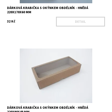
DÁRKOVÁ KRABIČKA S OKÝNKEM OBDÉLNÍK - HNĚDÁ
220X170X60 MM
32 Kč
DETAIL
Délka - 220 mm Šířka - 90 mm Výška - 48 mm Výška víka - 48 mm
Materiál - mikrovlnná lepenka Barva - hnědá
Dostupnost:
Na dotaz
Kód:
25403
DÁRKOVÁ KRABIČKA S OKÝNKEM OBDÉLNÍK - HNĚDÁ