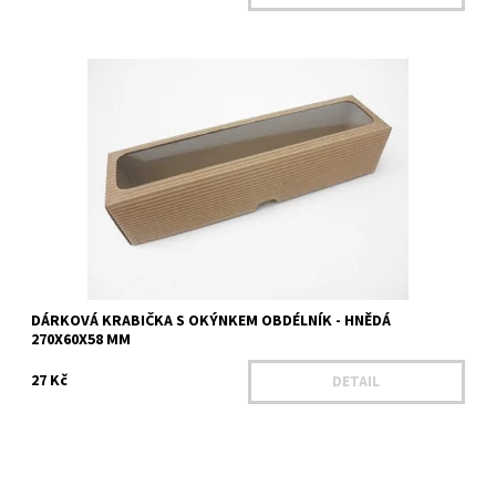
Délka - 270 mm Šířka - 60 mm Výška - 58 mm Výška víka - 58 mm
Materiál - Mikrovlnná lepenka Barva - hnědá
Dostupnost:
Na dotaz
Kód:
25405
DÁRKOVÁ KRABIČKA S OKÝNKEM OBDÉLNÍK - HNĚDÁ
270X60X58 MM
27 Kč
DETAIL