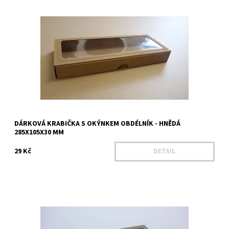
Délka - 285 mm Šířka - 105 mm Výška - 30 mm Výška víka - 30 mm
Materiál - Mikrovlnná lepenka Barva - hnědá
Dostupnost:
Na dotaz
Kód:
25427
DÁRKOVÁ KRABIČKA S OKÝNKEM OBDÉLNÍK - HNĚDÁ
285X105X30 MM
29 Kč
DETAIL
Délka - 290 mm Šířka - 180 mm Výška - 60 mm Výška víka - 30 mm