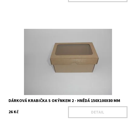
Délka - 150 mm Šířka - 100 mm Výška - 80 mm Výška víka - 30 mm
Materiál - Mikrovlnná lepenka Barva - hnědá
Dostupnost:
Na dotaz
Kód:
25217
DÁRKOVÁ KRABIČKA S OKÝNKEM 2 - HNĚDÁ 150X100X80 MM
26 Kč
DETAIL