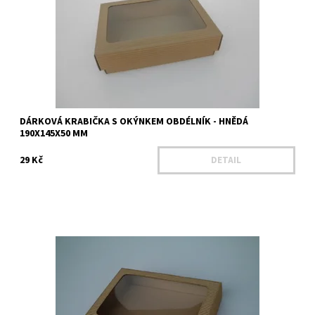
Dostupnost:
Na dotaz
Kód:
25401
DÁRKOVÁ KRABIČKA S OKÝNKEM OBDÉLNÍK - HNĚDÁ
190X145X50 MM
29 Kč
DETAIL
Délka - 220 mm Šířka - 170 mm Výška - 35 mm Výška víka - 30 mm
Materiál - Mikrovlnná lepenka Barva - hnědá
Dostupnost:
Na dotaz
Kód:
25207