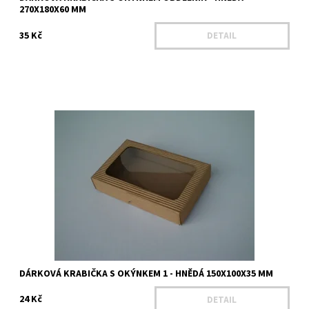
270X180X60 MM
35 Kč
DETAIL
Délka - 150 mm Šířka - 100 mm Výška - 35 mm Výška víka - 30 mm
Materiál - Mikrovlnná lepenka Barva - hnědá
Dostupnost:
Na dotaz
Kód:
25201
DÁRKOVÁ KRABIČKA S OKÝNKEM 1 - HNĚDÁ 150X100X35 MM
24 Kč
DETAIL