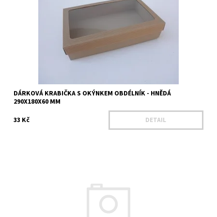
Materiál - Mikrovlnná lepenka Barva - hnědá
Dostupnost:
Na dotaz
Kód:
25411
DÁRKOVÁ KRABIČKA S OKÝNKEM OBDÉLNÍK - HNĚDÁ
290X180X60 MM
33 Kč
DETAIL
Rozměry: 17 x 26 cm Výška: 6 cm Rozměr průhledu je 6,5 x 14,3
cm.
Dostupnost:
Skladem 10 ks
Kód:
810894