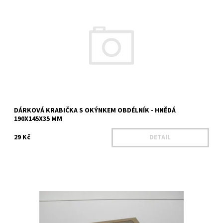
Délka - 190 mm Šířka - 145 mm Výška - 35 mm Výška víka - 30 mm
Materiál - Mikrovlnná lepenka Barva - bílá
Dostupnost:
Na dotaz
Kód:
25204
DÁRKOVÁ KRABIČKA S OKÝNKEM OBDÉLNÍK - HNĚDÁ
190X145X35 MM
29 Kč
DETAIL
Délka - 190 mm Šířka - 145 mm Výška - 50 mm Výška víka - 35 mm
Materiál - Mikrovlnná lepenka Barva - hnědá