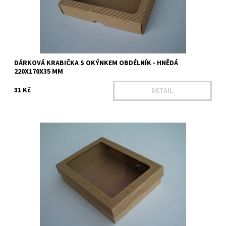
DÁRKOVÁ KRABIČKA S OKÝNKEM OBDÉLNÍK - HNĚDÁ
220X170X35 MM
31 Kč
DETAIL
Délka - 220 mm Šířka - 170 mm Výška - 60 mm Výška víka - 30 mm
Materiál - Mikrovlnná lepenka Barva - hnědá
Dostupnost:
Na dotaz
Kód:
25209