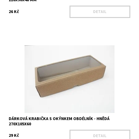
220X90X48 MM
26 Kč
DETAIL
Délka - 270 mm Šířka - 105 mm Výška - 60 mm Výška víka - 60 mm
Materiál - Mikrovlnná lepenka Barva - hnědá
Dostupnost:
Na dotaz
Kód:
25407
DÁRKOVÁ KRABIČKA S OKÝNKEM OBDÉLNÍK - HNĚDÁ
270X105X60
29 Kč
DETAIL