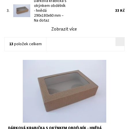
Dárková krabička s
okýnkem obdélník
3.
- hnědá
33 Kč
290x180x60 mm
–
Na dotaz
Zobrazit více
13
položek celkem
Délka - 270 mm Šířka - 180 mm Výška - 60 mm Výška víka - 60 mm
Materiál - Mikrovlnná lepenka Barva - hnědá
Dostupnost:
Na dotaz
Kód:
25409
DÁRKOVÁ KRABIČKA S OKÝNKEM OBDÉLNÍK - HNĚDÁ