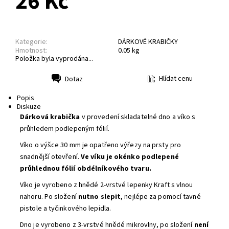
26 Kč
Kategorie:
DÁRKOVÉ KRABIČKY
Hmotnost:
0.05 kg
Položka byla vyprodána...
Hlídat cenu
Dotaz
Tisk
Popis
Diskuze
Dárková krabička
v provedení skladatelné dno a víko s
průhledem podlepeným fólií.
Víko o výšce 30 mm je opatřeno výřezy na prsty pro
snadnější otevření.
Ve víku je okénko podlepené
průhlednou fólií obdélníkového tvaru.
Víko je vyrobeno z hnědé 2-vrstvé lepenky Kraft s vlnou
nahoru. Po složení
nutno slepit
, nejlépe za pomocí tavné
pistole a tyčinkového lepidla.
Dno je vyrobeno z 3-vrstvé hnědé mikrovlny, po složení
není