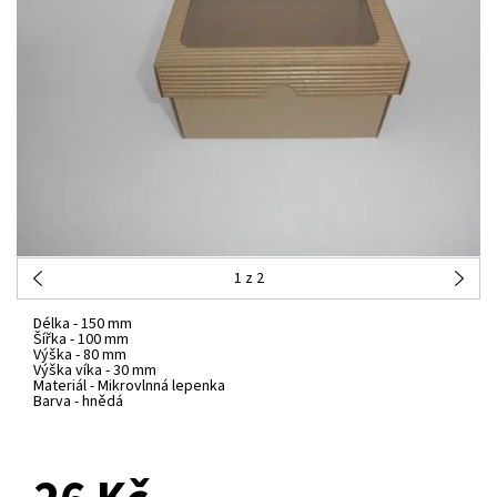
1
z 2
Délka -
150 mm
Šířka -
100 mm
Výška -
80 mm
Výška víka -
30 mm
Materiál -
Mikrovlnná lepenka
Barva -
hnědá
NA DOTAZ