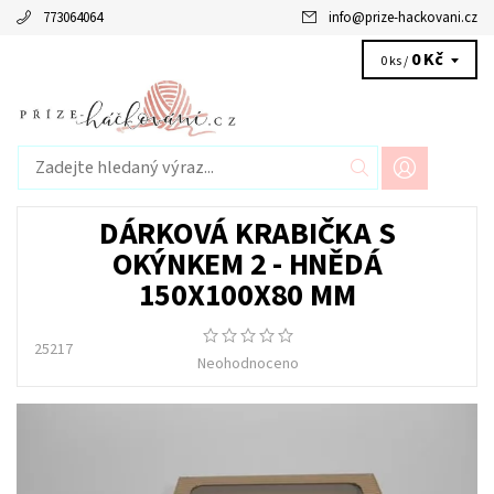
773064064
info
@
prize-hackovani.cz
0 Kč
0 ks /
DÁRKOVÁ KRABIČKA S
OKÝNKEM 2 - HNĚDÁ
150X100X80 MM
25217
Neohodnoceno