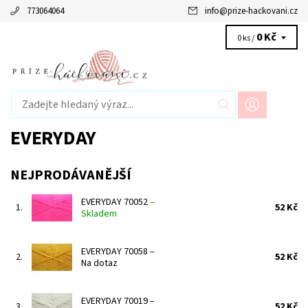
773064064
info
@
prize-hackovani.cz
0 Kč
0 ks /
EVERYDAY
NEJPRODÁVANĚJŠÍ
EVERYDAY 70052
–
1.
52 Kč
Skladem
EVERYDAY 70058
–
2.
52 Kč
Na dotaz
EVERYDAY 70019
–
3.
52 Kč