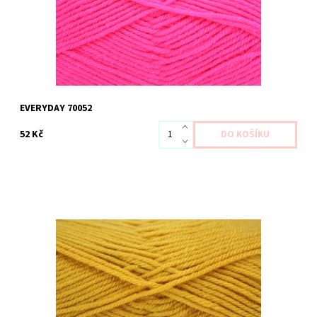
EVERYDAY 70052
52 Kč
Dostupnost:
Na dotaz
Kód:
HE 70058