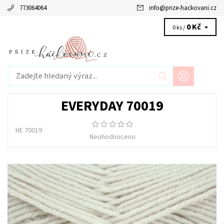
773064064
info
@
prize-hackovani.cz
0 Kč
0 ks /
EVERYDAY 70019
HE 70019
Neohodnoceno