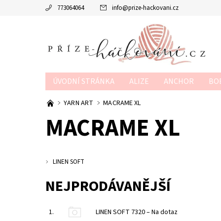
773064064
info
@
prize-hackovani.cz
ÚVODNÍ STRÁNKA
ALIZE
ANCHOR
BO
MTP
NAKO
POUKAZY
SCHACHENMAY
YARN ART
MACRAME XL
MACRAME XL
OBCHODNÍ PODMÍNKY
KONTAKTY
KURZY
LINEN SOFT
NEJPRODÁVANĚJŠÍ
1.
LINEN SOFT 7320
–
Na dotaz