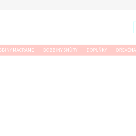
BBINY MACRAME
BOBBINY ŠŇŮRY
DOPLŇKY
DŘEVĚNÁ
R
SZNURKOWO
TWISTED MACRAME 3MM
VLNA-HEP
 HÁČKOVÁNÍ