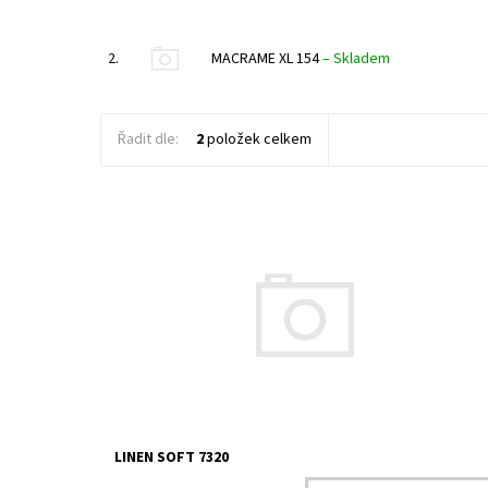
2.
MACRAME XL 154
–
Skladem
Řadit dle:
2
položek celkem
Dostupnost:
Na dotaz
Kód:
6786
LINEN SOFT 7320