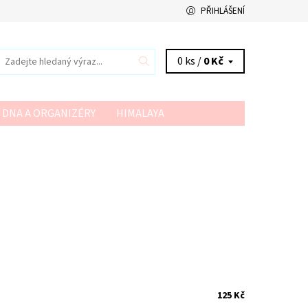
PŘIHLÁŠENÍ
0 ks /
0 Kč
 DNA A ORGANIZÉRY
HIMALAYA
VSV
YARN ART
YARNMELLOW
125 Kč