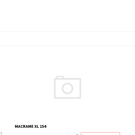
Dostupnost:
Skladem 2 ks
Kód:
YAMXL154
MACRAME XL 154