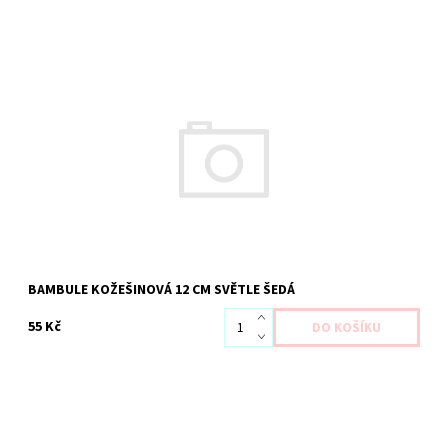
Dostupnost:
Skladem 5 ks
Kód:
1988
BAMBULE KOŽEŠINOVÁ 12 CM SVĚTLE ŠEDÁ
55 Kč
Dostupnost:
Skladem 7 ks
Kód:
1991