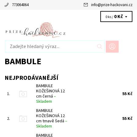
773064064
info
@
prize-hackovani.cz
0 Kč
0 ks /
BAMBULE
NEJPRODÁVANĚJŠÍ
BAMBULE
KOŽEŠINOVÁ 12
1.
55 Kč
cm černá
–
Skladem
BAMBULE
KOŽEŠINOVÁ 12
2.
55 Kč
cm tmavě šedá
–
Skladem
BAMBULE