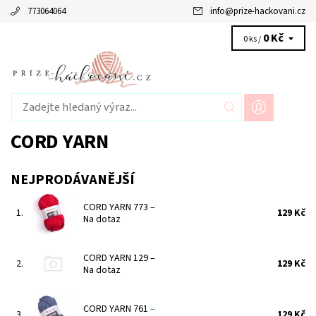
773064064
info
@
prize-hackovani.cz
0 Kč
0 ks /
CORD YARN
NEJPRODÁVANĚJŠÍ
CORD YARN 773
–
1.
129 Kč
Na dotaz
CORD YARN 129
–
2.
129 Kč
Na dotaz
CORD YARN 761
–
3.
129 Kč