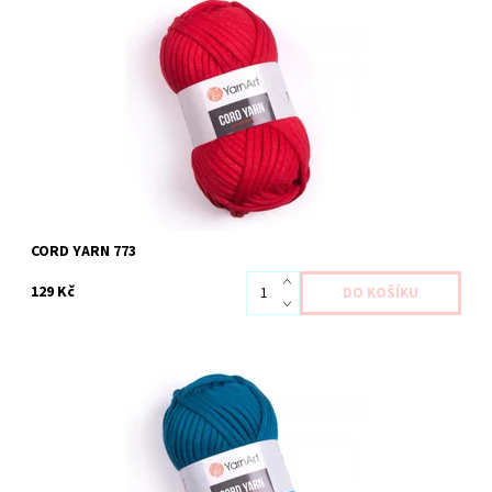
Dostupnost:
Na dotaz 4 ks
Kód:
YACY 757
Značka:
YARN ART
CORD YARN 773
129 Kč
Dostupnost:
Skladem 4 ks
Kód:
YACY 754
Značka:
YARN ART