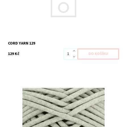
CORD YARN 129
129 Kč
Dostupnost:
Na dotaz
Kód:
YACY 130
Značka:
YARN ART