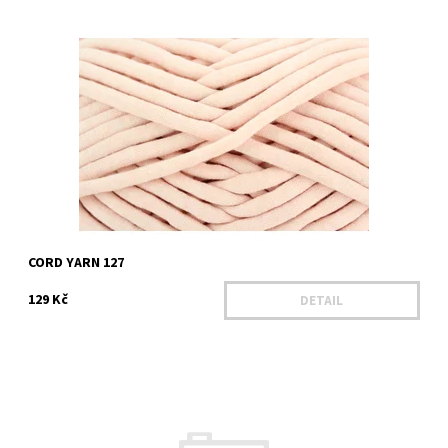
Dostupnost:
Na dotaz
Kód:
YACY 127
Značka:
YARN ART
CORD YARN 127
129 Kč
DETAIL
Dostupnost:
Na dotaz 4 ks
Kód:
YACY 756
Značka:
YARN ART