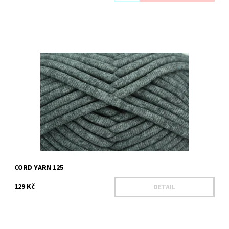
Dostupnost:
Na dotaz
Kód:
YACY 125
Značka:
YARN ART
CORD YARN 125
129 Kč
DETAIL