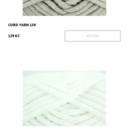
CORD YARN 130
129 Kč
DETAIL
Dostupnost:
Na dotaz 8 ks
Kód:
1622
Značka:
YARN ART