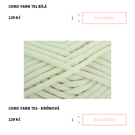
CORD YARN 751 BÍLÁ
129 Kč
Dostupnost:
Na dotaz 7 ks
Kód:
YACY 752
Značka:
YARN ART
CORD YARN 752 - KRÉMOVÁ
129 Kč