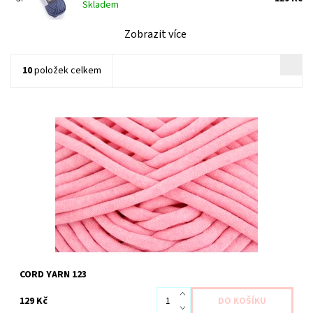
Skladem
Zobrazit více
10
položek celkem
Dostupnost:
Na dotaz 1 ks
Kód:
YACY 123
Značka:
YARN ART
CORD YARN 123
129 Kč