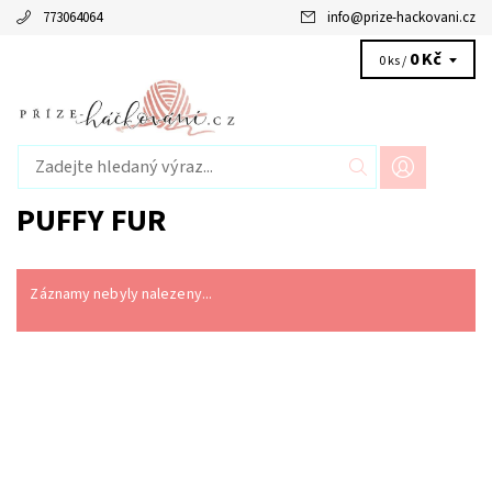
773064064
info
@
prize-hackovani.cz
0 Kč
0 ks /
PUFFY FUR
Záznamy nebyly nalezeny...