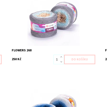
Dostupnost:
Skladem 1 ks
D
Kód:
YAF268
K
Značka:
YarnArt
Z
FLOWERS 268
250 Kč
2
Dostupnost:
Skladem 1 ks
D
Kód:
YAF271
K
Značka:
YarnArt
Z