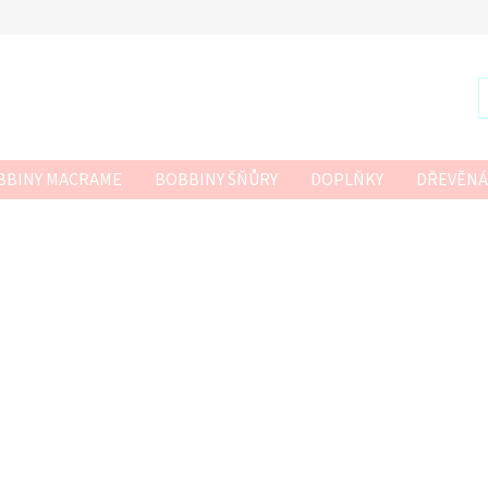
BBINY MACRAME
BOBBINY ŠŇŮRY
DOPLŇKY
DŘEVĚNÁ
R
SZNURKOWO
TWISTED MACRAME 3MM
VLNA-HEP
 HÁČKOVÁNÍ