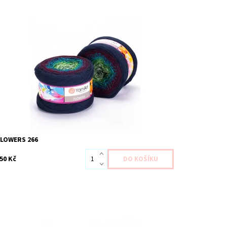
ostupnost:
Skladem 1 ks
ód:
YAF266
načka:
YarnArt
FLOWERS 266
50 Kč