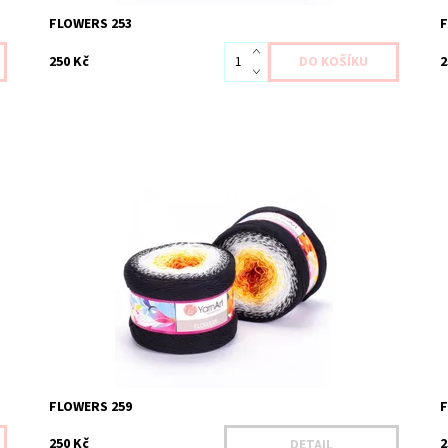
FLOWERS 253
250 Kč
2
Dostupnost:
Na dotaz
D
Kód:
YAF259
K
Značka:
YarnArt
Z
FLOWERS 259
250 Kč
2
DETAIL