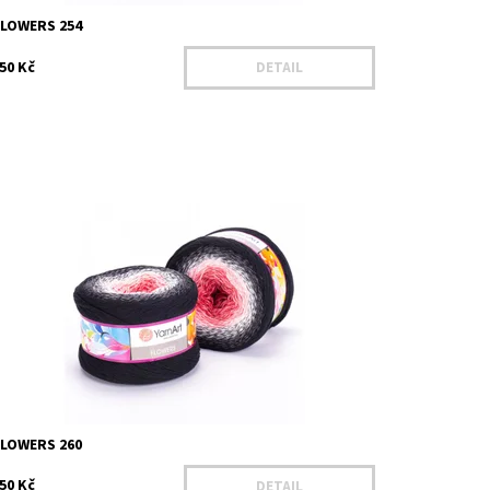
FLOWERS 254
50 Kč
DETAIL
ostupnost:
Na dotaz
ód:
YAF260
načka:
YarnArt
FLOWERS 260
50 Kč
DETAIL