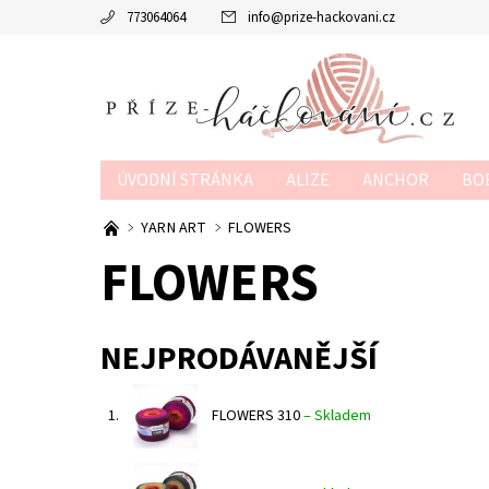
773064064
info
@
prize-hackovani.cz
ÚVODNÍ STRÁNKA
ALIZE
ANCHOR
BO
MTP
NAKO
POUKAZY
SCHACHENMAY
YARN ART
FLOWERS
FLOWERS
OBCHODNÍ PODMÍNKY
KONTAKTY
KURZY
NEJPRODÁVANĚJŠÍ
1.
FLOWERS 310
–
Skladem