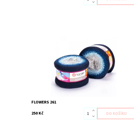
Dostupnost:
Skladem 1 ks
Kód:
YAF261
Značka:
YarnArt
FLOWERS 261
250 Kč