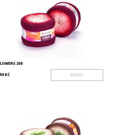
ostupnost:
Na dotaz
ód:
YAF269
načka:
YarnArt
FLOWERS 269
50 Kč
DETAIL
ostupnost:
Skladem 3 ks
ód:
YAF272
načka:
YarnArt