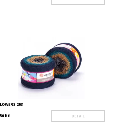
ostupnost:
Na dotaz
ód:
YAF263
načka:
YarnArt
FLOWERS 263
50 Kč
DETAIL