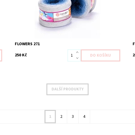
FLOWERS 271
250 Kč
2
DALŠÍ PRODUKTY
1
2
3
4