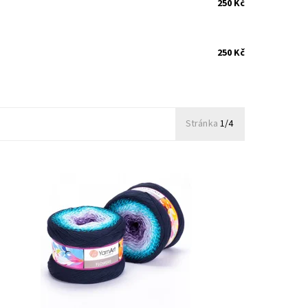
250 Kč
250 Kč
Stránka
1/4
ostupnost:
Na dotaz
ód:
YAF254
načka:
YarnArt