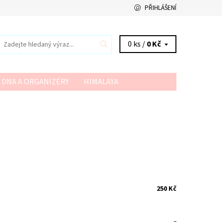
PŘIHLÁŠENÍ
0 ks /
0 Kč
 DNA A ORGANIZÉRY
HIMALAYA
VSV
YARN ART
YARNMELLOW
250 Kč