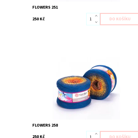
FLOWERS 251
250 Kč
Dostupnost:
Skladem 2 ks
Kód:
YAF258
Značka:
YarnArt
FLOWERS 258
250 Kč