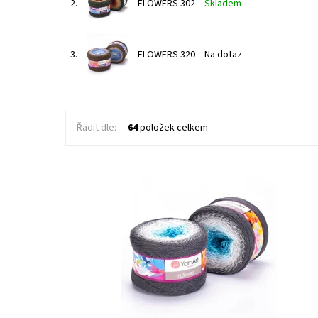
2.
FLOWERS 302
–
Skladem
3.
FLOWERS 320
–
Na dotaz
Řadit dle:
64
položek celkem
Dostupnost:
Skladem 1 ks
Kód:
YAF251
Značka:
YarnArt