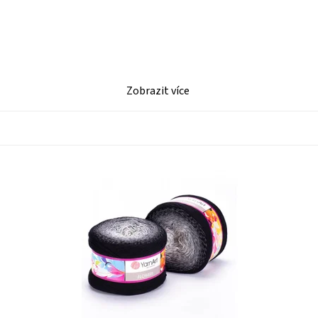
Zobrazit více
Dostupnost:
Skladem 2 ks
D
Kód:
YAF253
K
Značka:
YarnArt
Z