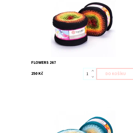
Dostupnost:
Skladem 3 ks
Kód:
YAF267
Značka:
YarnArt
FLOWERS 267
250 Kč
Dostupnost:
Skladem 3 ks
Kód:
YAF270
Značka:
YarnArt