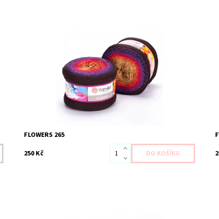
Dostupnost:
Skladem 2 ks
D
Kód:
YAF265
K
Značka:
YarnArt
Z
FLOWERS 265
250 Kč
2