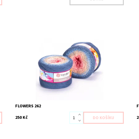
Dostupnost:
Skladem 2 ks
D
Kód:
YAF262
K
Značka:
YarnArt
Z
FLOWERS 262
250 Kč
2