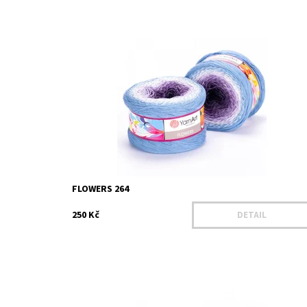
Dostupnost:
Na dotaz
Kód:
YAF264
Značka:
YarnArt
FLOWERS 264
250 Kč
DETAIL