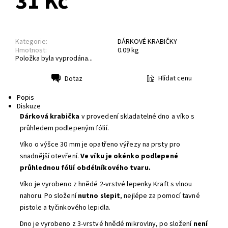
31 Kč
Kategorie:
DÁRKOVÉ KRABIČKY
Hmotnost:
0.09 kg
Položka byla vyprodána...
Hlídat cenu
Dotaz
Tisk
Popis
Diskuze
Dárková krabička
v provedení skladatelné dno a víko s
průhledem podlepeným fólií.
Víko o výšce 30 mm je opatřeno výřezy na prsty pro
snadnější otevření.
Ve víku je okénko podlepené
průhlednou fólií obdélníkového tvaru.
Víko je vyrobeno z hnědé 2-vrstvé lepenky Kraft s vlnou
nahoru. Po složení
nutno slepit
, nejlépe za pomocí tavné
pistole a tyčinkového lepidla.
Dno je vyrobeno z 3-vrstvé hnědé mikrovlny, po složení
není