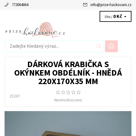
773064064
info
@
prize-hackovani.cz
0 Kč
0 ks /
DÁRKOVÁ KRABIČKA S
OKÝNKEM OBDÉLNÍK - HNĚDÁ
220X170X35 MM
25207
Neohodnoceno