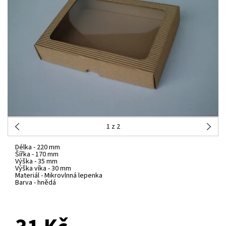
1
z 2
Délka -
220 mm
Šířka -
170 mm
Výška -
35 mm
Výška víka -
30 mm
Materiál -
Mikrovlnná lepenka
Barva -
hnědá
NA DOTAZ