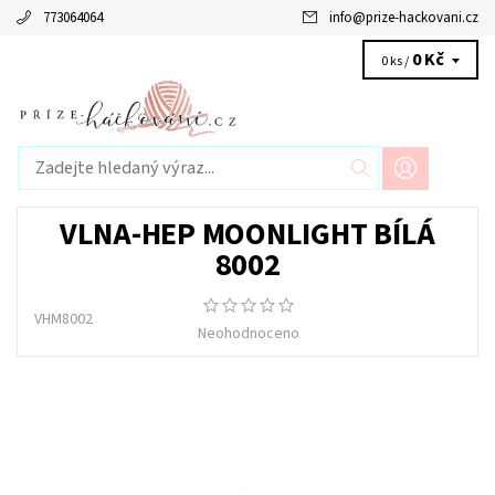
773064064
info
@
prize-hackovani.cz
0 Kč
0 ks /
VLNA-HEP MOONLIGHT BÍLÁ
8002
VHM8002
Neohodnoceno