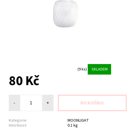
(9 ks)
SKLADEM
80 Kč
-
+
Kategorie:
MOONLIGHT
Hmotnost:
0.1 kg