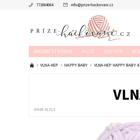
773064064
info
@
prize-hackovani.cz
ÚVODNÍ STRÁNKA
ALIZE
ANCHOR
BO
MTP
NAKO
POUKAZY
SCHACHENMAY
VLNA-HEP
HAPPY BABY
VLNA-HEP HAPPY BABY 4
OBCHODNÍ PODMÍNKY
KONTAKTY
KURZY
VLN
VHHB 41313