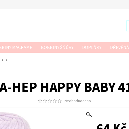
BBINY MACRAME
BOBBINY ŠŇŮRY
DOPLŇKY
DŘEVĚNÁ
R
SZNURKOWO
TWISTED MACRAME 3MM
VLNA-HEP
1313
 HÁČKOVÁNÍ
A-HEP HAPPY BABY 4
Neohodnoceno
64 Kč