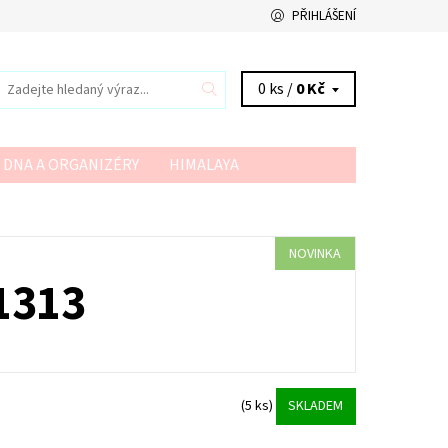
PŘIHLÁŠENÍ
0 ks /
0 Kč
 DNA A ORGANIZÉRY
HIMALAYA
VSV
YARN ART
YARNMELLOW
NOVINKA
1313
(5 ks)
SKLADEM