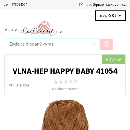
773064064
info
@
prize-hackovani.cz
0 Kč
0 ks /
NOVINKA
VLNA-HEP HAPPY BABY 41054
VHHB 41054
Neohodnoceno