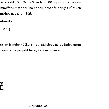
nosti textilu OEKO-TEX Standard 100 Doporučujeme vám
é množství materiálu najednou, protože barvy z různých
 mohou navzájem lišit.
polyester
+- 275g
st jehlic nebo háčku:
5 - 8
v závislosti na požadovaném
čkem bude projekt tužší, větším volnější.
NA DOTAZ
č
SZNURKOWO