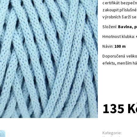
certifikát bezpeč
zakoupit příslušn
výrobních šarží se
Složení:
Bavlna, 
Hmotnost klubka:
Návin:
100 m
Doporučená veliko
efektu, menším há
135 K
Kategorie: