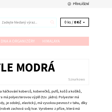
PŘIHLÁŠENÍ
0 ks /
0 Kč
 DNA A ORGANIZÉRY
HIMALAYA
VSV
YARN ART
YARNMELLOW
TLE MODRÁ
Sznurkowo
í a háčkování koberců, koberečků, pufů, košů a košíků,
ra má polyesterovou výplň (tzv. jádro). Polyester má
dy, je odolný, elastický, má vysokou pevnost v tahu, díky
ýrobek zachová svůj tvar. Vyrobeno z příze, která má