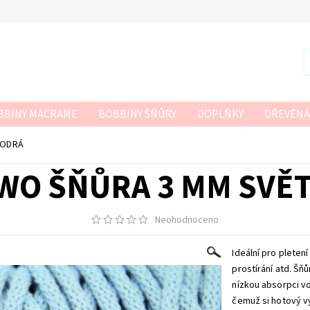
BBINY MACRAME
BOBBINY ŠŇŮRY
DOPLŇKY
DŘEVĚNÁ
R
SZNURKOWO
TWISTED MACRAME 3MM
VLNA-HEP
MODRÁ
 HÁČKOVÁNÍ
O ŠŇŮRA 3 MM SVĚ
Neohodnoceno
Ideální pro pleten
prostírání atd.
Šňů
nízkou absorpci vo
čemuž si hotový v