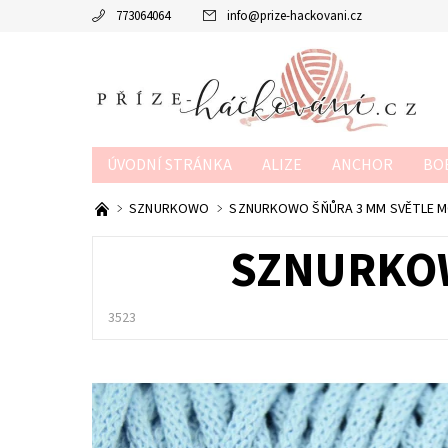
773064064
info
@
prize-hackovani.cz
ÚVODNÍ STRÁNKA
ALIZE
ANCHOR
BO
MTP
NAKO
POUKAZY
SCHACHENMAY
SZNURKOWO
SZNURKOWO ŠŇŮRA 3 MM SVĚTLE 
OBCHODNÍ PODMÍNKY
KONTAKTY
KURZY
SZNURKOW
3523