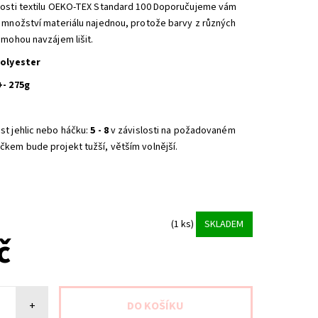
nosti textilu OEKO-TEX Standard 100 Doporučujeme vám
é množství materiálu najednou, protože barvy z různých
 mohou navzájem lišit.
polyester
+- 275g
st jehlic nebo háčku:
5 - 8
v závislosti na požadovaném
čkem bude projekt tužší, větším volnější.
(1 ks)
SKLADEM
č
+