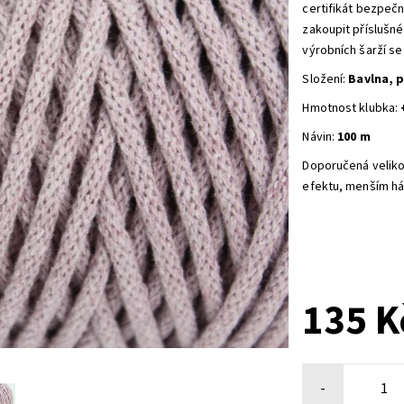
certifikát bezpeč
zakoupit příslušn
výrobních šarží se
Složení:
Bavlna, 
Hmotnost klubka:
Návin:
100 m
Doporučená veliko
efektu, menším há
135 K
-