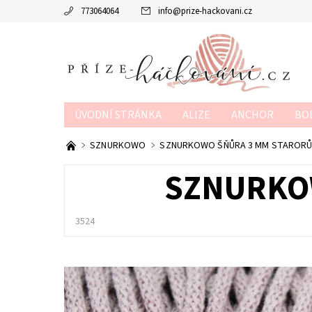
773064064
info
@
prize-hackovani.cz
ÚVODNÍ STRÁNKA
ALIZE
ANCHOR
BO
MTP
NAKO
POUKAZY
SCHACHENMAY
SZNURKOWO
SZNURKOWO ŠŇŮRA 3 MM STAROR
OBCHODNÍ PODMÍNKY
KONTAKTY
KURZY
SZNURKO
3524