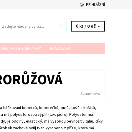
PŘIHLÁŠENÍ
0 ks /
0 Kč
 DNA A ORGANIZÉRY
HIMALAYA
VSV
YARN ART
YARNMELLOW
RORŮŽOVÁ
Sznurkowo
í a háčkování koberců, koberečků, pufů, košů a košíků,
ra má polyesterovou výplň (tzv. jádro). Polyester má
dy, je odolný, elastický, má vysokou pevnost v tahu, díky
ýrobek zachová svůj tvar. Vyrobeno z příze, která má