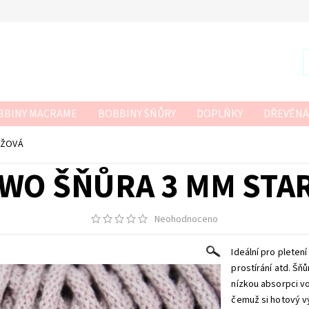
BBINY MACRAME
BOBBINY ŠŇŮRY
DOPLŇKY
DŘEVĚNÁ
R
SZNURKOWO
TWISTED MACRAME 3MM
VLNA-HEP
ŮŽOVÁ
 HÁČKOVÁNÍ
WO ŠŇŮRA 3 MM STA
Neohodnoceno
Ideální pro pleten
prostírání atd.
Šňů
nízkou absorpci vo
čemuž si hotový v