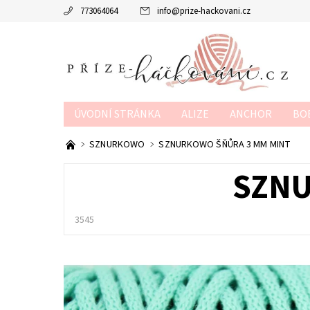
773064064
info
@
prize-hackovani.cz
ÚVODNÍ STRÁNKA
ALIZE
ANCHOR
BO
MTP
NAKO
POUKAZY
SCHACHENMAY
SZNURKOWO
SZNURKOWO ŠŇŮRA 3 MM MINT
OBCHODNÍ PODMÍNKY
KONTAKTY
KURZY
SZNU
3545