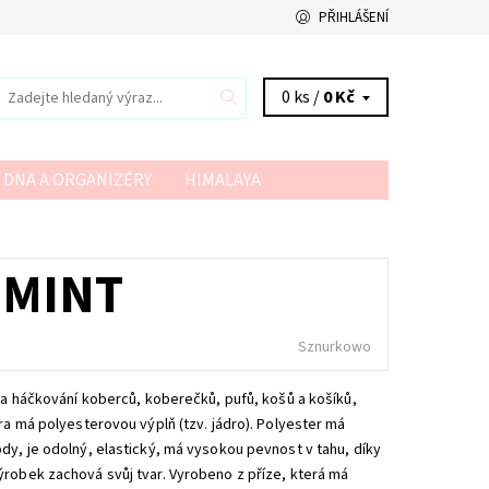
PŘIHLÁŠENÍ
0 ks /
0 Kč
 DNA A ORGANIZÉRY
HIMALAYA
VSV
YARN ART
YARNMELLOW
 MINT
Sznurkowo
í a háčkování koberců, koberečků, pufů, košů a košíků,
ra má polyesterovou výplň (tzv. jádro). Polyester má
dy, je odolný, elastický, má vysokou pevnost v tahu, díky
ýrobek zachová svůj tvar. Vyrobeno z příze, která má