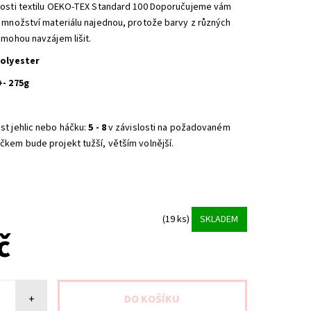
nosti textilu OEKO-TEX Standard 100 Doporučujeme vám
é množství materiálu najednou, protože barvy z různých
 mohou navzájem lišit.
polyester
+- 275g
st jehlic nebo háčku:
5 - 8
v závislosti na požadovaném
čkem bude projekt tužší, větším volnější.
(19 ks)
SKLADEM
č
+