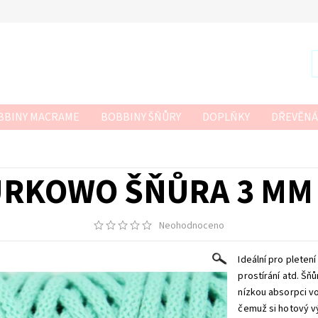
BBINY MACRAME
BOBBINY ŠŇŮRY
DOPLŇKY
DŘEVĚNÁ
R
SZNURKOWO
TWISTED MACRAME 3MM
VLNA-HEP
 HÁČKOVÁNÍ
RKOWO ŠŇŮRA 3 MM
Neohodnoceno
Ideální pro pleten
prostírání atd.
Šňů
nízkou absorpci vo
čemuž si hotový v