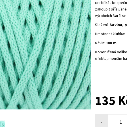
certifikát bezpeč
zakoupit příslušn
výrobních šarží se
Složení:
Bavlna, 
Hmotnost klubka:
Návin:
100 m
Doporučená veliko
efektu, menším há
135 K
-