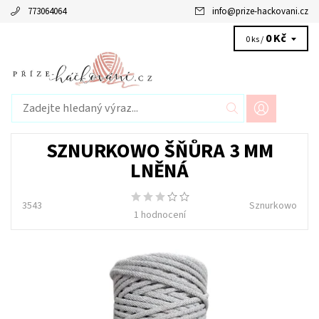
773064064
info
@
prize-hackovani.cz
0 Kč
0 ks /
SZNURKOWO ŠŇŮRA 3 MM
LNĚNÁ
3543
Sznurkowo
1 hodnocení