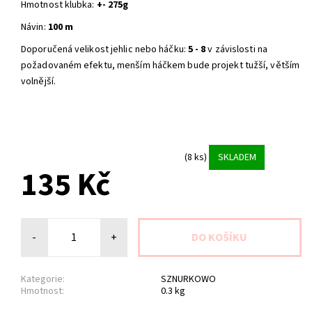
Hmotnost klubka:
+- 275g
Návin:
100 m
Doporučená velikost jehlic nebo háčku:
5 - 8
v závislosti na
požadovaném efektu, menším háčkem bude projekt tužší, větším
volnější.
(8 ks)
SKLADEM
135 Kč
-
+
Kategorie:
SZNURKOWO
Hmotnost:
0.3 kg