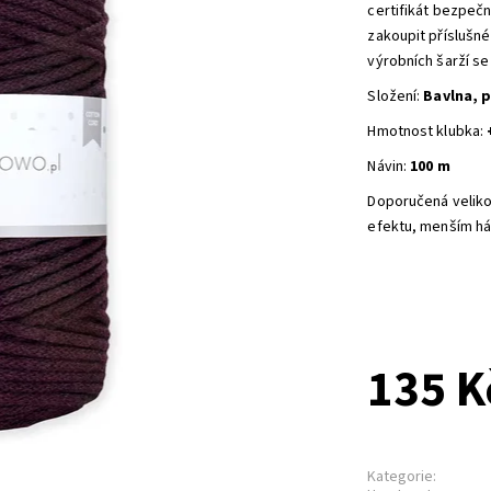
certifikát bezpeč
zakoupit příslušn
výrobních šarží se
Složení:
Bavlna, 
Hmotnost klubka:
Návin:
100 m
Doporučená veliko
efektu, menším há
135 K
Kategorie: