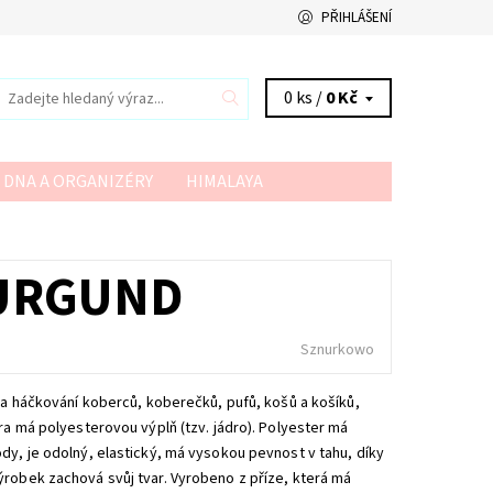
PŘIHLÁŠENÍ
0 ks /
0 Kč
 DNA A ORGANIZÉRY
HIMALAYA
VSV
YARN ART
YARNMELLOW
URGUND
Sznurkowo
í a háčkování koberců, koberečků, pufů, košů a košíků,
ra má polyesterovou výplň (tzv. jádro). Polyester má
dy, je odolný, elastický, má vysokou pevnost v tahu, díky
ýrobek zachová svůj tvar. Vyrobeno z příze, která má