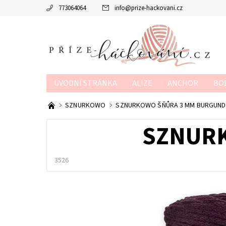
773064064
info
@
prize-hackovani.cz
ÚVODNÍ STRÁNKA
ALIZE
ANCHOR
BO
MTP
NAKO
POUKAZY
SCHACHENMAY
SZNURKOWO
SZNURKOWO ŠŇŮRA 3 MM BURGUND
OBCHODNÍ PODMÍNKY
KONTAKTY
KURZY
SZNUR
3526