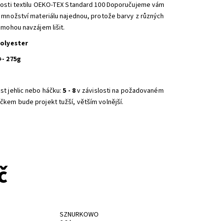
nosti textilu OEKO-TEX Standard 100 Doporučujeme vám
é množství materiálu najednou, protože barvy z různých
 mohou navzájem lišit.
polyester
+- 275g
st jehlic nebo háčku:
5 - 8
v závislosti na požadovaném
čkem bude projekt tužší, větším volnější.
NA DOTAZ
č
SZNURKOWO