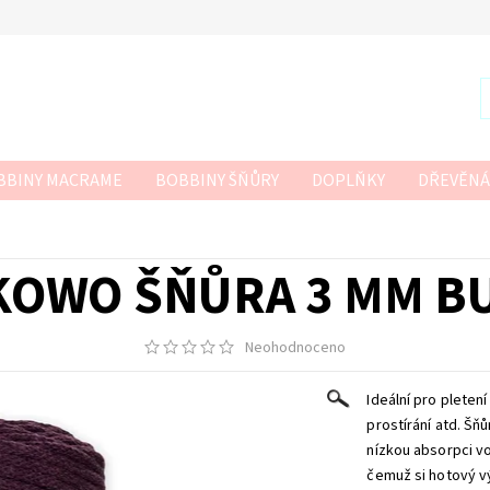
BBINY MACRAME
BOBBINY ŠŇŮRY
DOPLŇKY
DŘEVĚNÁ
R
SZNURKOWO
TWISTED MACRAME 3MM
VLNA-HEP
 HÁČKOVÁNÍ
KOWO ŠŇŮRA 3 MM B
Neohodnoceno
Ideální pro pleten
prostírání atd.
Šňů
nízkou absorpci vo
čemuž si hotový v