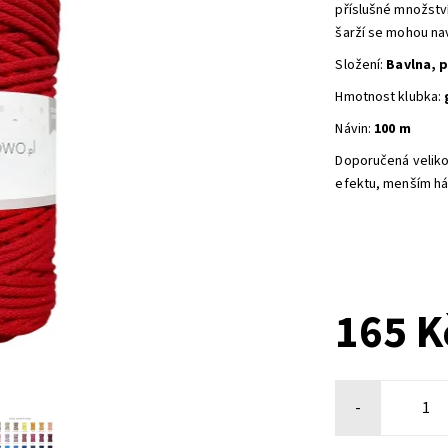
příslušné množstv
šarží se mohou nav
Složení:
Bavlna, 
Hmotnost klubka:
Návin:
100 m
Doporučená veliko
efektu, menším há
165 K
-