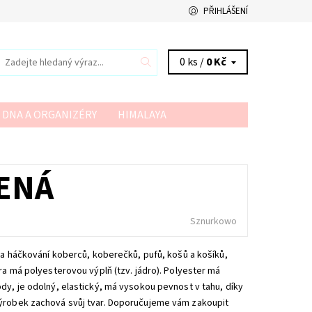
PŘIHLÁŠENÍ
0 ks /
0 Kč
 DNA A ORGANIZÉRY
HIMALAYA
VSV
YARN ART
YARNMELLOW
ENÁ
Sznurkowo
í a háčkování koberců, koberečků, pufů, košů a košíků,
ra má polyesterovou výplň (tzv. jádro). Polyester má
dy, je odolný, elastický, má vysokou pevnost v tahu, díky
ýrobek zachová svůj tvar. Doporučujeme vám zakoupit