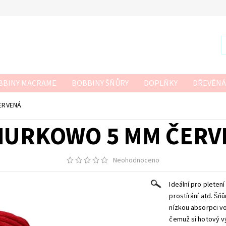
BBINY MACRAME
BOBBINY ŠŇŮRY
DOPLŇKY
DŘEVĚNÁ
R
SZNURKOWO
TWISTED MACRAME 3MM
VLNA-HEP
ERVENÁ
 HÁČKOVÁNÍ
NURKOWO 5 MM ČERV
Neohodnoceno
Ideální pro pleten
prostírání atd.
Šňů
nízkou absorpci vo
čemuž si hotový v