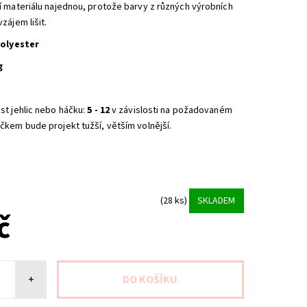
í materiálu najednou, protože barvy z různých výrobních
zájem lišit.
polyester
g
st jehlic nebo háčku:
5 - 12
v závislosti na požadovaném
čkem bude projekt tužší, větším volnější.
(28 ks)
SKLADEM
č
+