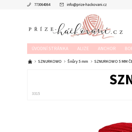
773064064
info
@
prize-hackovani.cz
ÚVODNÍ STRÁNKA
ALIZE
ANCHOR
BO
MTP
NAKO
POUKAZY
SCHACHENMAY
SZNURKOWO
Šnůry 5 mm
SZNURKOWO 5 MM Č
OBCHODNÍ PODMÍNKY
KONTAKTY
KURZY
SZ
3315