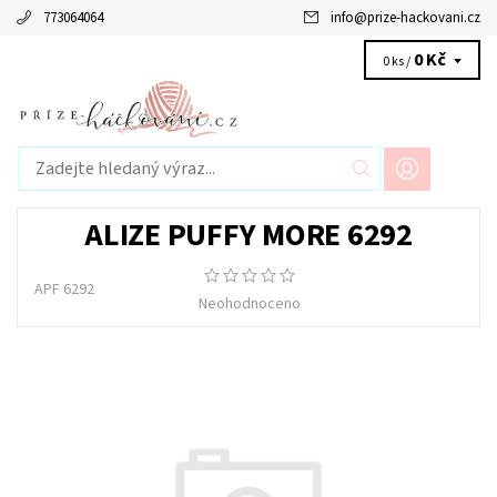
773064064
info
@
prize-hackovani.cz
0 Kč
0 ks /
ALIZE PUFFY MORE 6292
APF 6292
Neohodnoceno