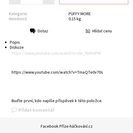
Kategorie:
PUFFY MORE
Hmotnost:
0.15 kg
Hlídat cenu
Dotaz
Tisk
Popis
Diskuze
https://www.youtube.com/watch?v=olH_f6VRdPM
https://www.youtube.com/watch?v=TmaQTe0v70s
Buďte první, kdo napíše příspěvek k této položce.
Přidat komentář
Facebook Příze-háčkování.cz