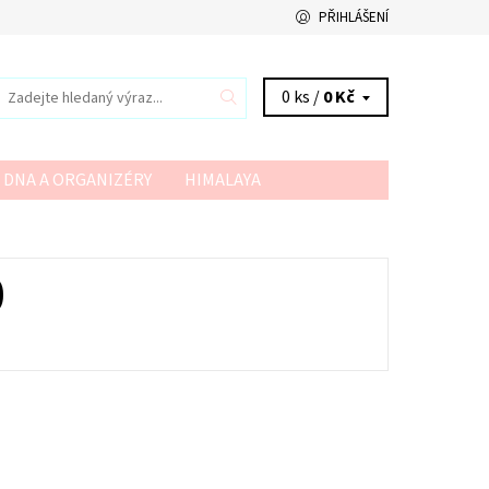
PŘIHLÁŠENÍ
0 ks /
0 Kč
 DNA A ORGANIZÉRY
HIMALAYA
VSV
YARN ART
YARNMELLOW
0
NA DOTAZ