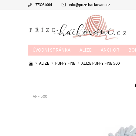
773064064
info
@
prize-hackovani.cz
ÚVODNÍ STRÁNKA
ALIZE
ANCHOR
BO
MTP
NAKO
POUKAZY
SCHACHENMAY
ALIZE
PUFFY FINE
ALIZE PUFFY FINE 500
OBCHODNÍ PODMÍNKY
KONTAKTY
KURZY
APF 500