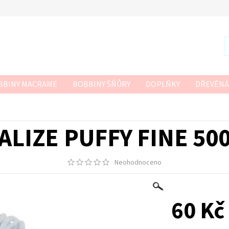
BBINY MACRAME
BOBBINY ŠŇŮRY
DOPLŇKY
DŘEVĚNÁ
R
SZNURKOWO
TWISTED MACRAME 3MM
VLNA-HEP
 HÁČKOVÁNÍ
ALIZE PUFFY FINE 50
Neohodnoceno
60 Kč