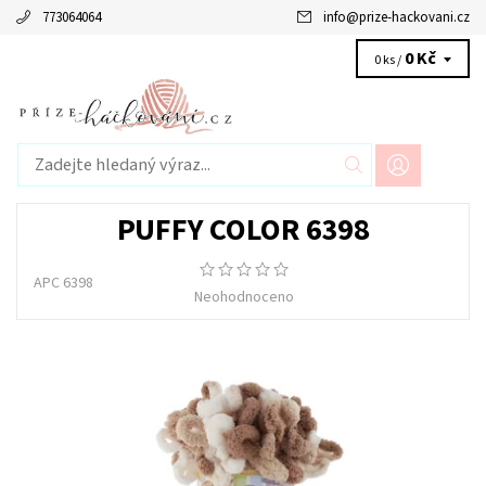
773064064
info
@
prize-hackovani.cz
0 Kč
0 ks /
PUFFY COLOR 6398
APC 6398
Neohodnoceno