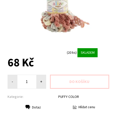
(20 ks)
SKLADEM
68 Kč
-
+
Kategorie:
PUFFY COLOR
Hlídat cenu
Dotaz
Tisk