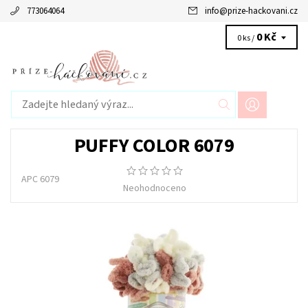
773064064
info
@
prize-hackovani.cz
0 Kč
0 ks /
PUFFY COLOR 6079
APC 6079
Neohodnoceno