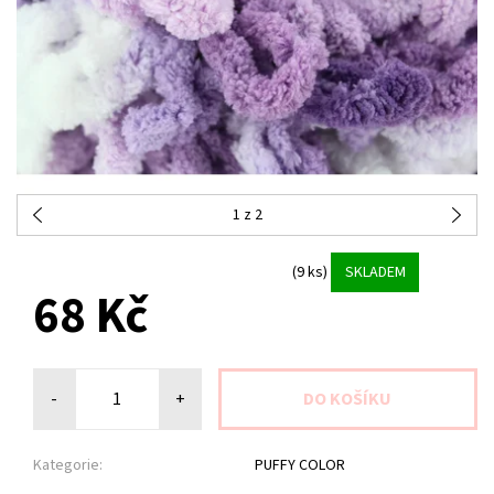
1
z 2
(9 ks)
SKLADEM
68 Kč
-
+
Kategorie:
PUFFY COLOR