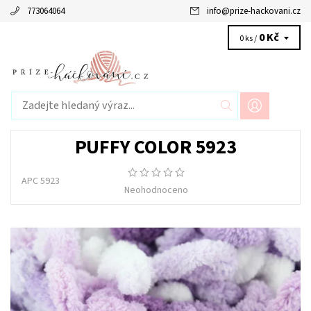
773064064
info
@
prize-hackovani.cz
0 Kč
0 ks /
PUFFY COLOR 5923
APC 5923
Neohodnoceno