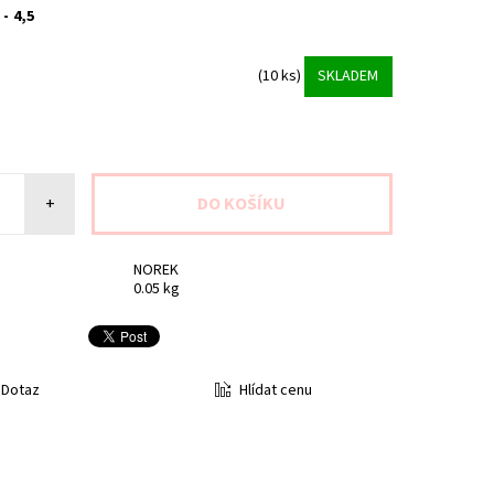
 - 4,5
(10 ks)
SKLADEM
+
NOREK
0.05 kg
Hlídat cenu
Dotaz