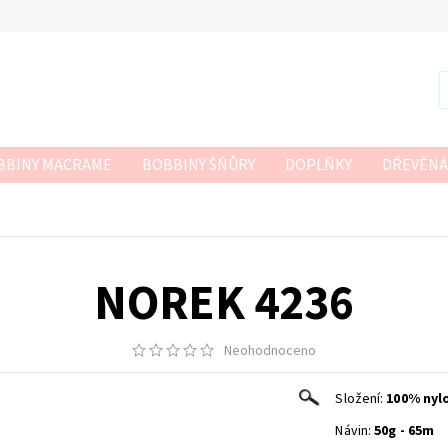
BBINY MACRAME
BOBBINY ŠŇŮRY
DOPLŇKY
DŘEVĚNÁ
R
SZNURKOWO
TWISTED MACRAME 3MM
VLNA-HEP
 HÁČKOVÁNÍ
NOREK 4236
Neohodnoceno
Složení:
100% nyl
Návin:
50g - 65m