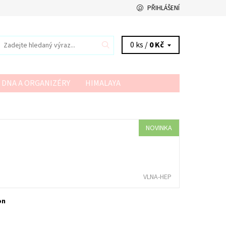
PŘIHLÁŠENÍ
0 ks /
0 Kč
 DNA A ORGANIZÉRY
HIMALAYA
VSV
YARN ART
YARNMELLOW
NOVINKA
VLNA-HEP
on