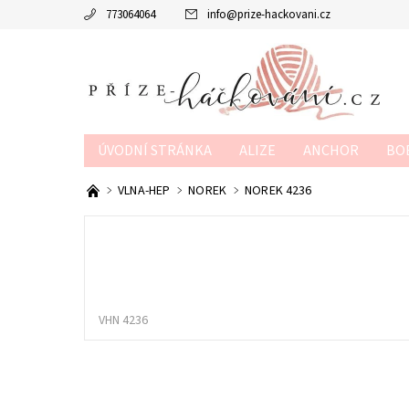
773064064
info
@
prize-hackovani.cz
ÚVODNÍ STRÁNKA
ALIZE
ANCHOR
BO
MTP
NAKO
POUKAZY
SCHACHENMAY
VLNA-HEP
NOREK
NOREK 4236
OBCHODNÍ PODMÍNKY
KONTAKTY
KURZY
VHN 4236