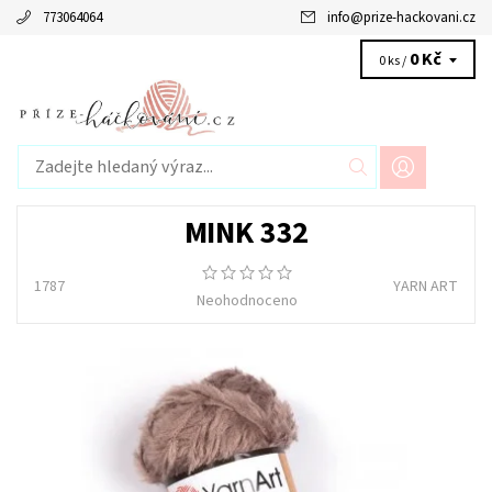
773064064
info
@
prize-hackovani.cz
0 Kč
0 ks /
MINK 332
1787
YARN ART
Neohodnoceno