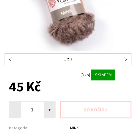
1
z 3
(3 ks)
SKLADEM
45 Kč
-
+
Kategorie:
MINK