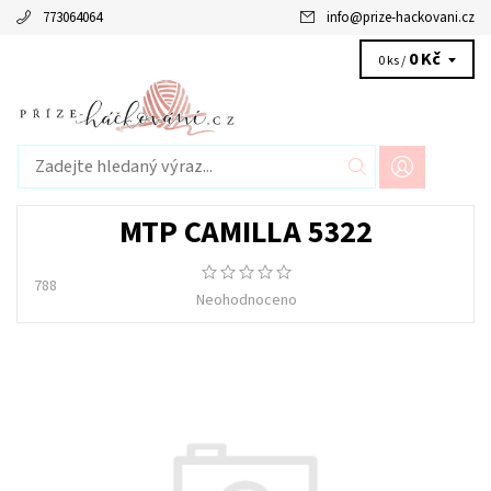
773064064
info
@
prize-hackovani.cz
0 Kč
0 ks /
MTP CAMILLA 5322
788
Neohodnoceno