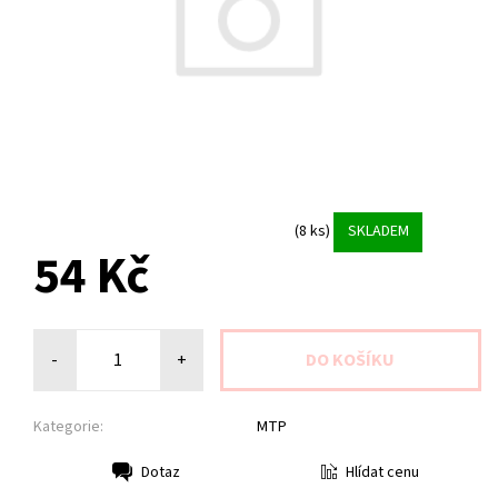
(8 ks)
SKLADEM
54 Kč
-
+
Kategorie:
MTP
Hlídat cenu
Dotaz
Tisk