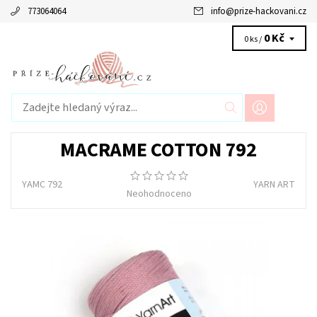
773064064
info
@
prize-hackovani.cz
0 Kč
0 ks /
MACRAME COTTON 792
YAMC 792
YARN ART
Neohodnoceno