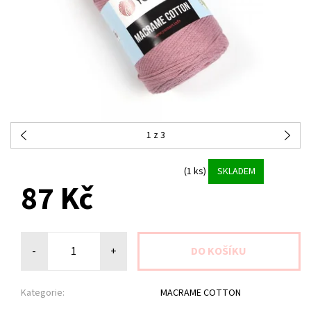
1
z 3
(1 ks)
SKLADEM
87 Kč
-
+
Kategorie:
MACRAME COTTON