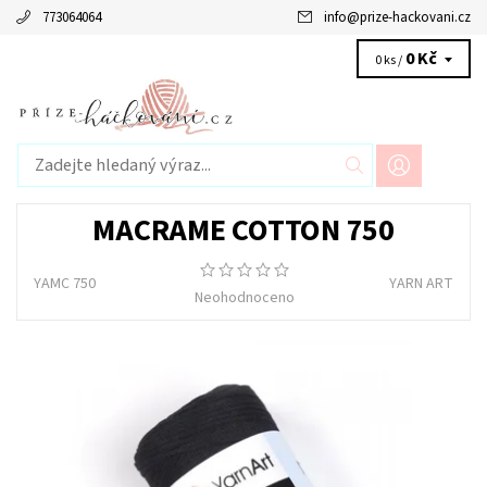
773064064
info
@
prize-hackovani.cz
0 Kč
0 ks /
MACRAME COTTON 750
YAMC 750
YARN ART
Neohodnoceno