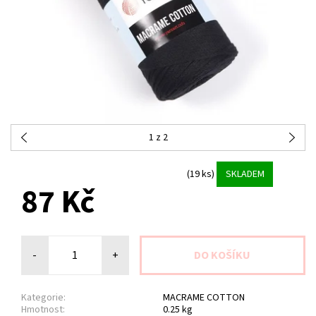
1
z 2
(19 ks)
SKLADEM
87 Kč
-
+
Kategorie:
MACRAME COTTON
Hmotnost:
0.25 kg