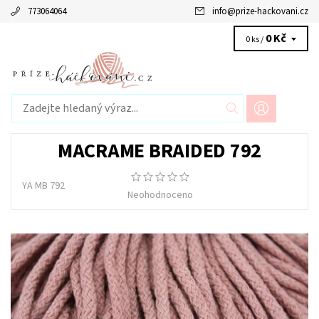
773064064
info
@
prize-hackovani.cz
0 Kč
0 ks /
MACRAME BRAIDED 792
YA MB 792
Neohodnoceno