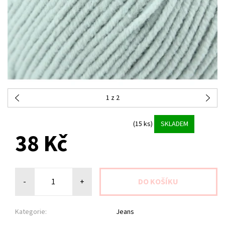
1
z 2
(15 ks)
SKLADEM
38 Kč
-
+
Kategorie:
Jeans