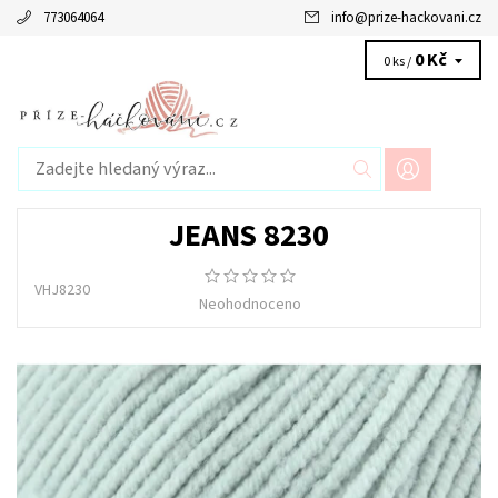
773064064
info
@
prize-hackovani.cz
0 Kč
0 ks /
JEANS 8230
VHJ8230
Neohodnoceno