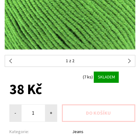
1
z 2
(7 ks)
SKLADEM
38 Kč
-
+
Kategorie:
Jeans