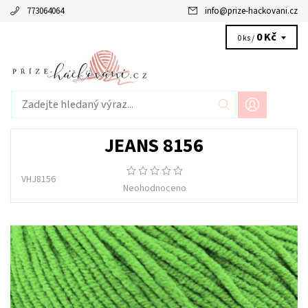
773064064
info
@
prize-hackovani.cz
0 Kč
0 ks /
JEANS 8156
VHJ8156
Neohodnoceno