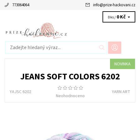
773064064
info
@
prize-hackovani.cz
0 Kč
0 ks /
NOVINKA
JEANS SOFT COLORS 6202
YAJSC 6202
YARN ART
Neohodnoceno