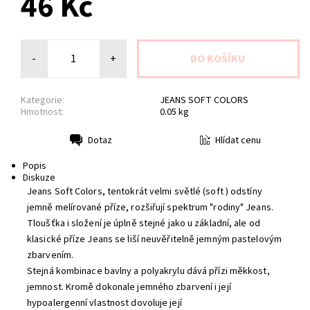
46 Kč
-
+
Kategorie:
JEANS SOFT COLORS
Hmotnost:
0.05 kg
Hlídat cenu
Dotaz
Tisk
Popis
Diskuze
Jeans Soft Colors, tentokrát velmi světlé (soft ) odstíny
jemně melírované příze, rozšiřují spektrum "rodiny" Jeans.
Tloušťka i složení je úplně stejné jako u základní, ale od
klasické příze Jeans se liší neuvěřitelně jemným pastelovým
zbarvením.
Stejná kombinace bavlny a polyakrylu dává přízi měkkost,
jemnost. Kromě dokonale jemného zbarvení i její
hypoalergenní vlastnost dovoluje její