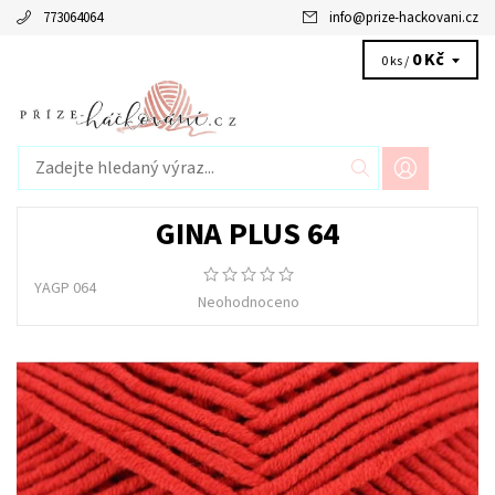
773064064
info
@
prize-hackovani.cz
0 Kč
0 ks /
GINA PLUS 64
YAGP 064
Neohodnoceno