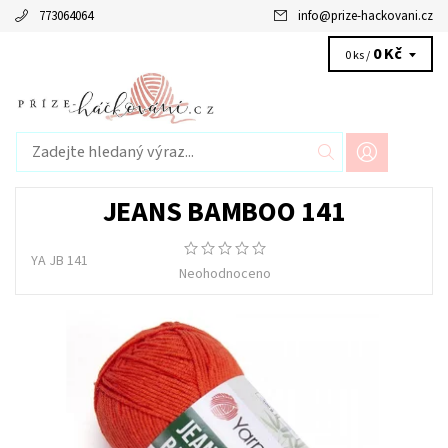
773064064
info
@
prize-hackovani.cz
0 Kč
0 ks /
JEANS BAMBOO 141
YA JB 141
Neohodnoceno