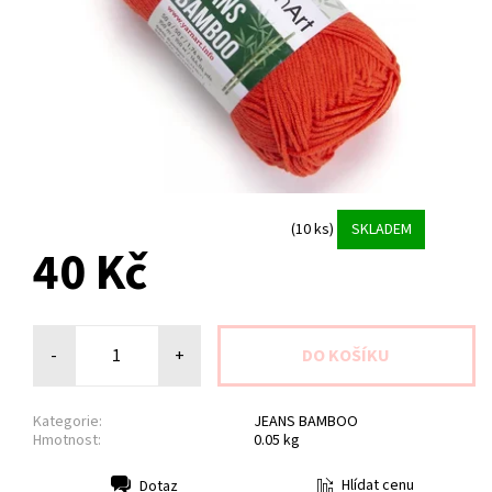
(10 ks)
SKLADEM
40 Kč
-
+
Kategorie:
JEANS BAMBOO
Hmotnost:
0.05 kg
Hlídat cenu
Dotaz