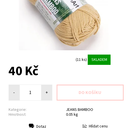
(11 ks)
SKLADEM
40 Kč
-
+
Kategorie:
JEANS BAMBOO
Hmotnost:
0.05 kg
Hlídat cenu
Dotaz