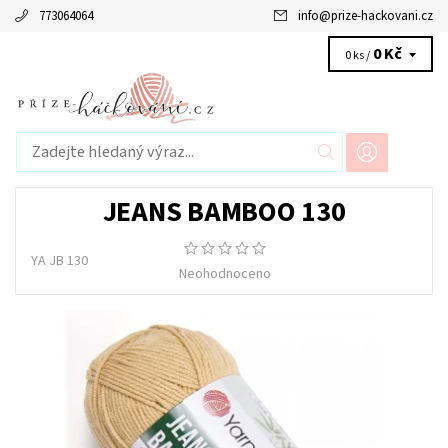
773064064
info
@
prize-hackovani.cz
0 Kč
0 ks /
JEANS BAMBOO 130
YA JB 130
Neohodnoceno