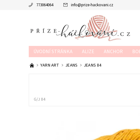
773064064
info
@
prize-hackovani.cz
ÚVODNÍ STRÁNKA
ALIZE
ANCHOR
BO
MTP
NAKO
POUKAZY
SCHACHENMAY
YARN ART
JEANS
JEANS 84
OBCHODNÍ PODMÍNKY
KONTAKTY
KURZY
G/J 84