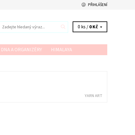
PŘIHLÁŠENÍ
0 ks /
0 Kč
 DNA A ORGANIZÉRY
HIMALAYA
VSV
YARN ART
YARNMELLOW
YARN ART
NA DOTAZ