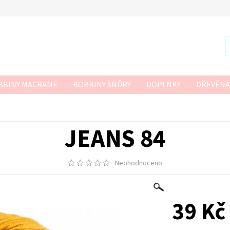
BBINY MACRAME
BOBBINY ŠŇŮRY
DOPLŇKY
DŘEVĚNÁ
R
SZNURKOWO
TWISTED MACRAME 3MM
VLNA-HEP
 HÁČKOVÁNÍ
JEANS 84
Neohodnoceno
39 Kč