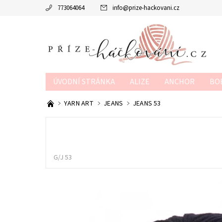
773064064
info
@
prize-hackovani.cz
ÚVODNÍ STRÁNKA
ALIZE
ANCHOR
BO
MTP
NAKO
POUKAZY
SCHACHENMAY
YARN ART
JEANS
JEANS 53
OBCHODNÍ PODMÍNKY
KONTAKTY
KURZY
G/J 53