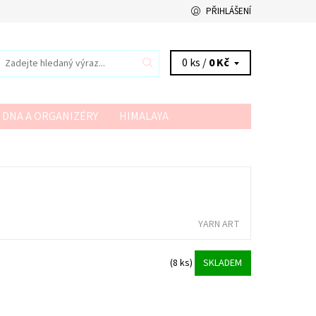
PŘIHLÁŠENÍ
0 ks /
0 Kč
 DNA A ORGANIZÉRY
HIMALAYA
VSV
YARN ART
YARNMELLOW
YARN ART
(8 ks)
SKLADEM