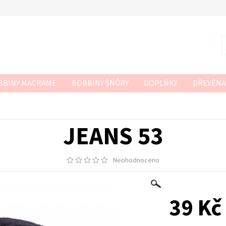
BBINY MACRAME
BOBBINY ŠŇŮRY
DOPLŇKY
DŘEVĚNÁ
R
SZNURKOWO
TWISTED MACRAME 3MM
VLNA-HEP
 HÁČKOVÁNÍ
JEANS 53
Neohodnoceno
39 Kč