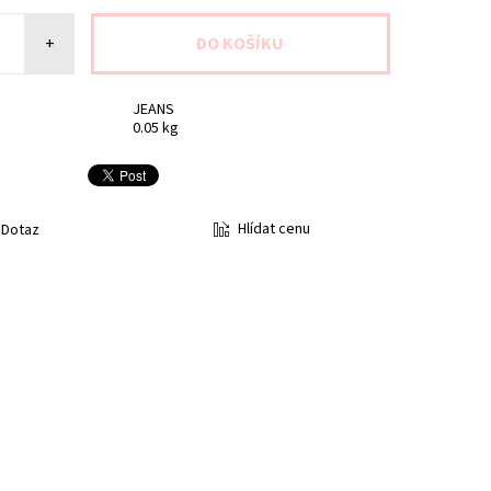
+
JEANS
0.05 kg
Hlídat cenu
Dotaz