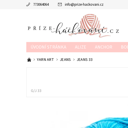
773064064
info
@
prize-hackovani.cz
ÚVODNÍ STRÁNKA
ALIZE
ANCHOR
BO
MTP
NAKO
POUKAZY
SCHACHENMAY
YARN ART
JEANS
JEANS 33
OBCHODNÍ PODMÍNKY
KONTAKTY
KURZY
G/J 33