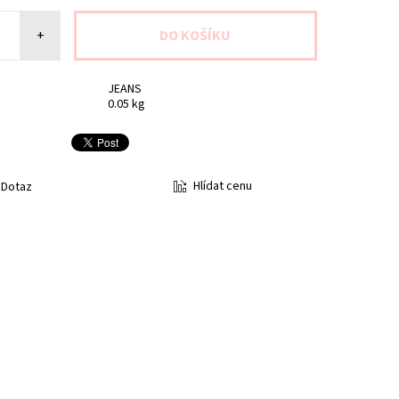
+
JEANS
0.05 kg
Hlídat cenu
Dotaz