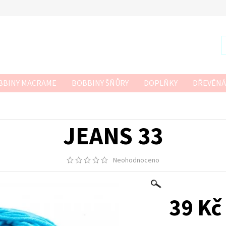
BBINY MACRAME
BOBBINY ŠŇŮRY
DOPLŇKY
DŘEVĚNÁ
R
SZNURKOWO
TWISTED MACRAME 3MM
VLNA-HEP
 HÁČKOVÁNÍ
JEANS 33
Neohodnoceno
39 Kč