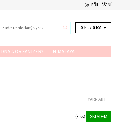
PŘIHLÁŠENÍ
0 ks /
0 Kč
 DNA A ORGANIZÉRY
HIMALAYA
VSV
YARN ART
YARNMELLOW
YARN ART
(3 ks)
SKLADEM