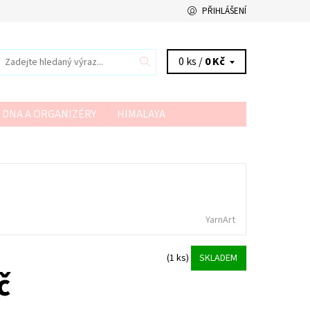
PŘIHLÁŠENÍ
0 ks /
0 Kč
 DNA A ORGANIZÉRY
HIMALAYA
VSV
YARN ART
YARNMELLOW
YarnArt
(1 ks)
SKLADEM
č