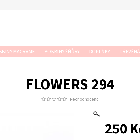
BBINY MACRAME
BOBBINY ŠŇŮRY
DOPLŇKY
DŘEVĚNÁ
R
SZNURKOWO
TWISTED MACRAME 3MM
VLNA-HEP
 HÁČKOVÁNÍ
FLOWERS 294
Neohodnoceno
250 K