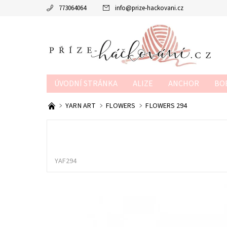
773064064
info
@
prize-hackovani.cz
ÚVODNÍ STRÁNKA
ALIZE
ANCHOR
BO
MTP
NAKO
POUKAZY
SCHACHENMAY
YARN ART
FLOWERS
FLOWERS 294
OBCHODNÍ PODMÍNKY
KONTAKTY
KURZY
YAF294