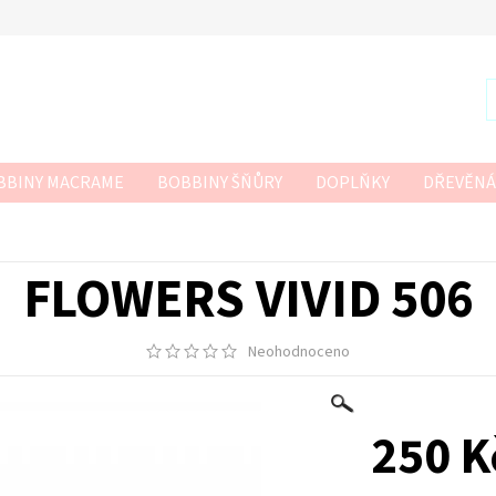
BBINY MACRAME
BOBBINY ŠŇŮRY
DOPLŇKY
DŘEVĚNÁ
R
SZNURKOWO
TWISTED MACRAME 3MM
VLNA-HEP
 HÁČKOVÁNÍ
FLOWERS VIVID 506
Neohodnoceno
250 K