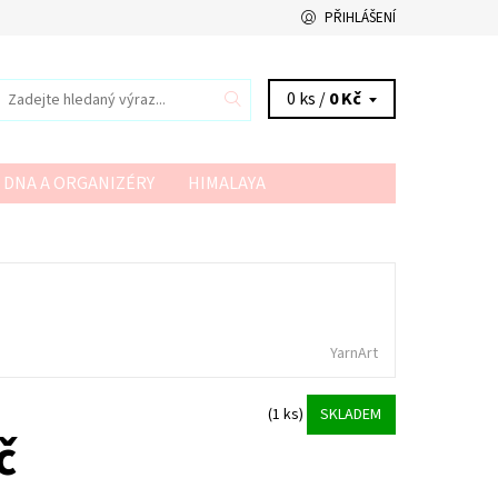
PŘIHLÁŠENÍ
0 ks /
0 Kč
 DNA A ORGANIZÉRY
HIMALAYA
VSV
YARN ART
YARNMELLOW
YarnArt
(1 ks)
SKLADEM
č