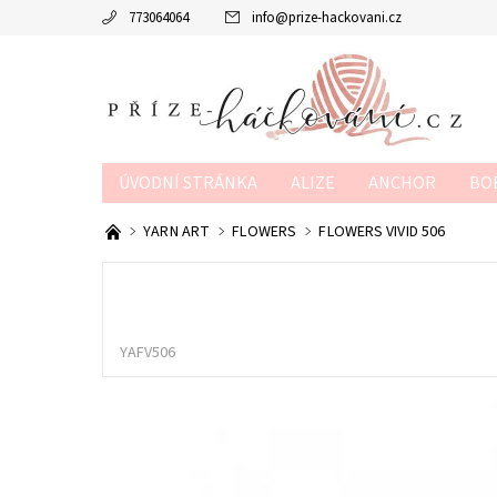
773064064
info
@
prize-hackovani.cz
ÚVODNÍ STRÁNKA
ALIZE
ANCHOR
BO
MTP
NAKO
POUKAZY
SCHACHENMAY
YARN ART
FLOWERS
FLOWERS VIVID 506
OBCHODNÍ PODMÍNKY
KONTAKTY
KURZY
YAFV506