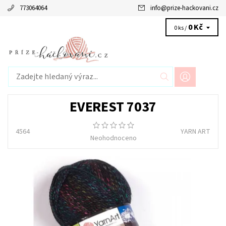
773064064
info
@
prize-hackovani.cz
0 Kč
0 ks /
EVEREST 7037
4564
YARN ART
Neohodnoceno