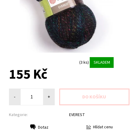
(3 ks)
SKLADEM
155 Kč
-
+
Kategorie:
EVEREST
Hlídat cenu
Dotaz
Tisk