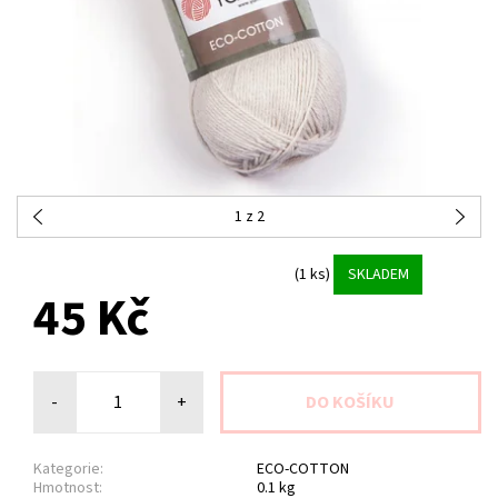
1
z 2
(1 ks)
SKLADEM
45 Kč
-
+
Kategorie:
ECO-COTTON
Hmotnost:
0.1 kg