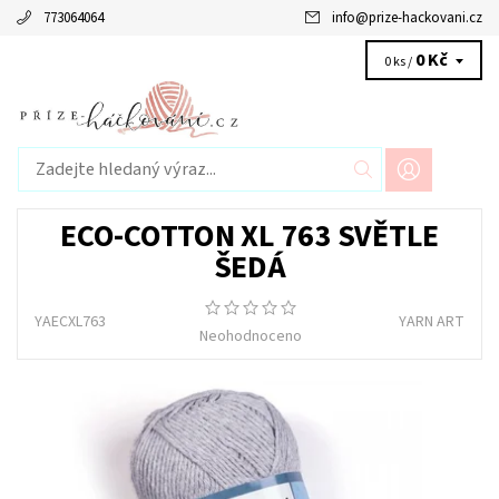
773064064
info
@
prize-hackovani.cz
0 Kč
0 ks /
ECO-COTTON XL 763 SVĚTLE
ŠEDÁ
YAECXL763
YARN ART
Neohodnoceno