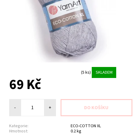
(5 ks)
SKLADEM
69 Kč
-
+
Kategorie:
ECO-COTTON XL
Hmotnost:
0.2 kg