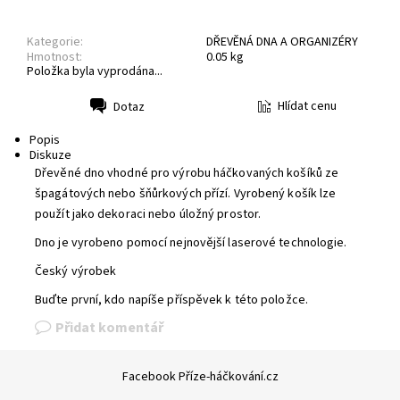
Kategorie:
DŘEVĚNÁ DNA A ORGANIZÉRY
Hmotnost:
0.05 kg
Položka byla vyprodána...
Hlídat cenu
Dotaz
Tisk
Popis
Diskuze
Dřevěné dno vhodné pro výrobu háčkovaných košíků ze
špagátových nebo šňůrkových přízí. Vyrobený košík lze
použít jako dekoraci nebo úložný prostor.
Dno je vyrobeno pomocí nejnovější laserové technologie.
Český výrobek
Buďte první, kdo napíše příspěvek k této položce.
Přidat komentář
Facebook Příze-háčkování.cz