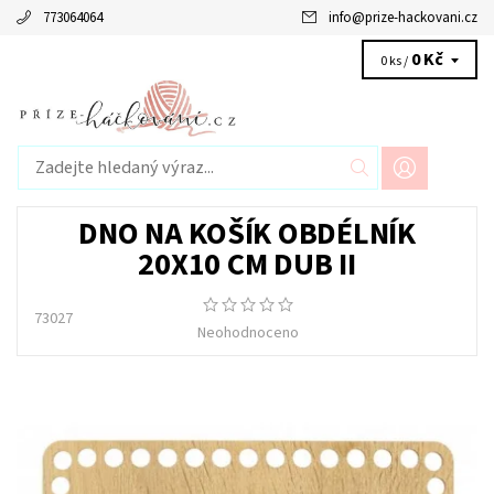
773064064
info
@
prize-hackovani.cz
0 Kč
0 ks /
DNO NA KOŠÍK OBDÉLNÍK
20X10 CM DUB II
73027
Neohodnoceno