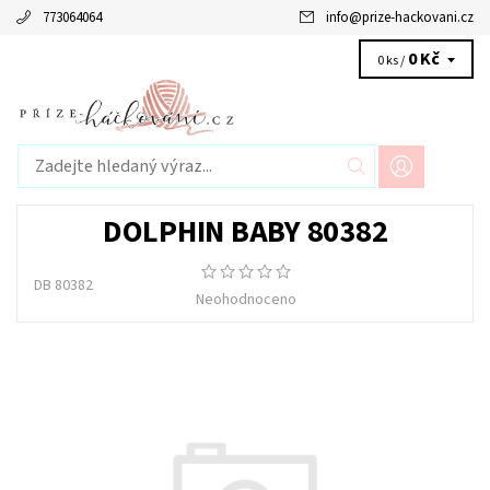
773064064
info
@
prize-hackovani.cz
0 Kč
0 ks /
DOLPHIN BABY 80382
DB 80382
Neohodnoceno