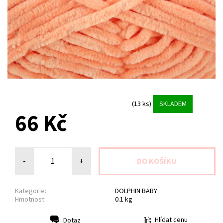
(13 ks)
SKLADEM
66 Kč
-
+
Kategorie:
DOLPHIN BABY
Hmotnost:
0.1 kg
Hlídat cenu
Dotaz