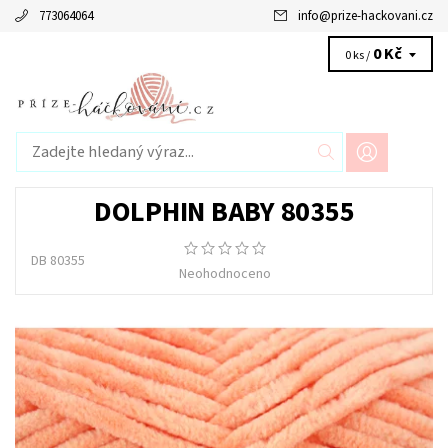
773064064
info
@
prize-hackovani.cz
0 Kč
0 ks /
DOLPHIN BABY 80355
DB 80355
Neohodnoceno