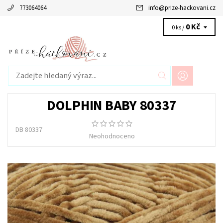
773064064
info
@
prize-hackovani.cz
0 Kč
0 ks /
DOLPHIN BABY 80337
DB 80337
Neohodnoceno