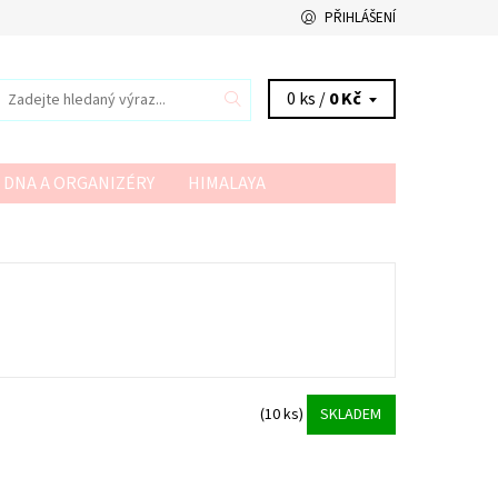
PŘIHLÁŠENÍ
0 ks /
0 Kč
 DNA A ORGANIZÉRY
HIMALAYA
VSV
YARN ART
YARNMELLOW
1
(10 ks)
SKLADEM