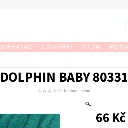
BBINY MACRAME
BOBBINY ŠŇŮRY
DOPLŇKY
DŘEVĚNÁ
R
SZNURKOWO
TWISTED MACRAME 3MM
VLNA-HEP
 HÁČKOVÁNÍ
DOLPHIN BABY 8033
Neohodnoceno
66 Kč