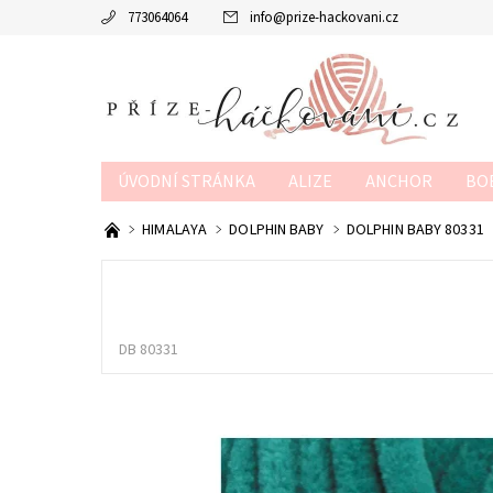
773064064
info
@
prize-hackovani.cz
ÚVODNÍ STRÁNKA
ALIZE
ANCHOR
BO
MTP
NAKO
POUKAZY
SCHACHENMAY
HIMALAYA
DOLPHIN BABY
DOLPHIN BABY 80331
OBCHODNÍ PODMÍNKY
KONTAKTY
KURZY
DB 80331