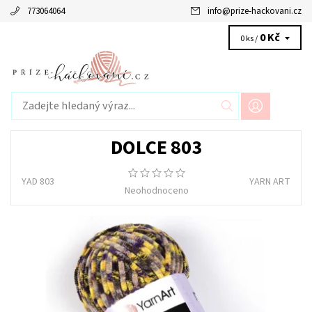
773064064
info
@
prize-hackovani.cz
0 Kč
0 ks /
DOLCE 803
YAD 803
YARN ART
Neohodnoceno